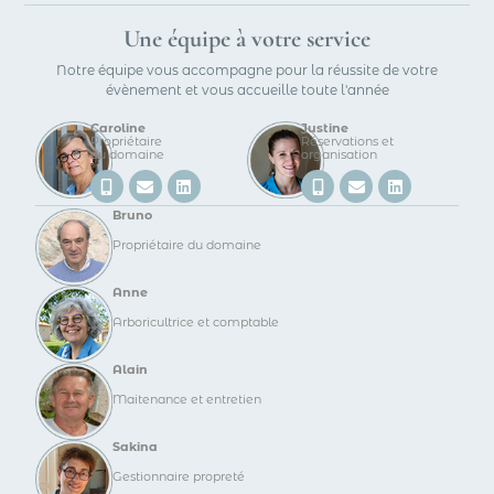
Une équipe à votre service
Notre équipe vous accompagne pour la réussite de votre
évènement et vous accueille toute l'année
Caroline
Justine
Propriétaire
Réservations et
du domaine
organisation
Bruno
Propriétaire du domaine
Anne
Arboricultrice et comptable
Alain
Maitenance et entretien
Sakina
Gestionnaire propreté