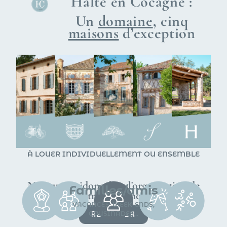
Halte en Cocagne :
Un
domaine
, cinq
maisons
d’exception
À LOUER INDIVIDUELLEMENT OU ENSEMBLE
Nous vous aidons dans l'organisation de
Familles/amis
votre évènement
VACANCES, WEEK-ENDS,
COUSINADES...
RÉSERVER