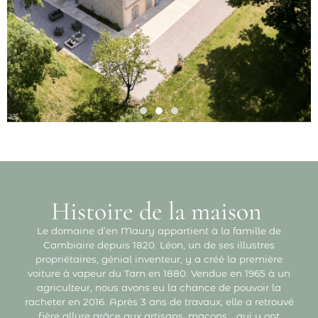
Histoire de la maison
Le domaine d’en Maury appartient à la famille de
Cambiaire depuis 1820. Léon, un de ses illustres
propriétaires, génial inventeur, y a créé la première
voiture à vapeur du Tarn en 1880. Vendue en 1965 à un
agriculteur, nous avons eu la chance de pouvoir la
racheter en 2016. Après 3 ans de travaux, elle a retrouvé
fière allure grâce aux artisans, maçons… qui y ont