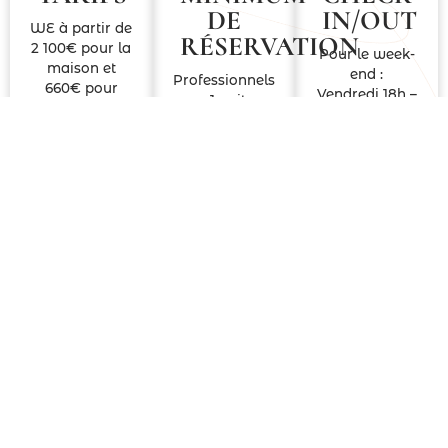
DE
IN/OUT​
WE à partir de
RÉSERVATION​
2 100€ pour la
Pour le week-
maison et
end :
Professionnels
660€ pour
Vendredi 18h –
: 1 nuit
l’annexe
Dimanche 18h
Particuliers : 2
Semaine à
Pour la
nuits
partir de 4
semaine :
200€ pour la
Samedi 16h –
Pâques : 3
maison et 2
Samedi 10h
nuits
000€ pour
l’annexe
Noël : 4 nuits
Nuit
supplémentaire
Été : 1 semaine
à partir de
500€
Bergerie 1 600€
le WE